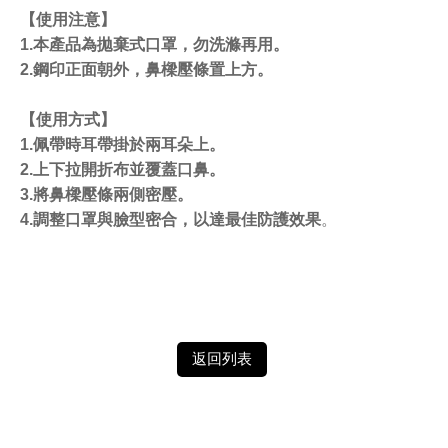
【使用注意】
1.本產品為拋棄式口罩，勿洗滌再用。
2.鋼印正面朝外，鼻樑壓條置上方。
【使用方式】
1.佩帶時耳帶掛於兩耳朵上。
2.上下拉開折布並覆蓋口鼻。
3.將鼻樑壓條兩側密壓。
4.調整口罩與臉型密合，以達最佳防護效果
。
返回列表