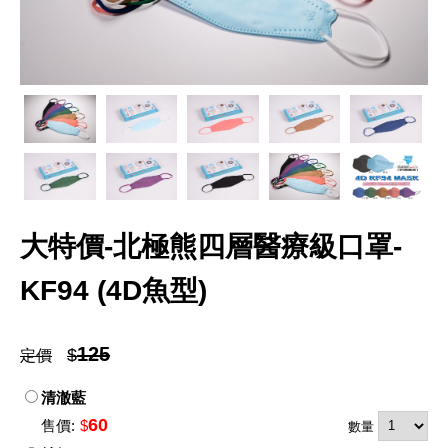
大特價-北極熊四層醫療級口罩-
KF94 (4D魚型)
125
$
定價
清澈藍
60
售價:
$
數量