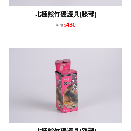
北極熊竹碳護具(膝部)
480
售價
$