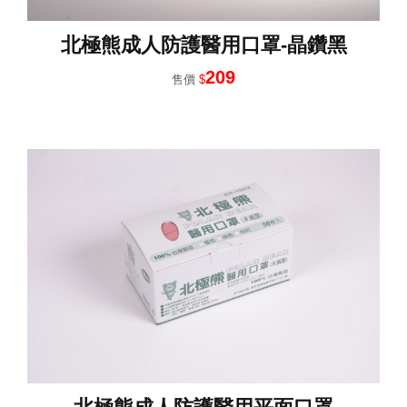
北極熊成人防護醫用口罩-晶鑽黑
209
售價
$