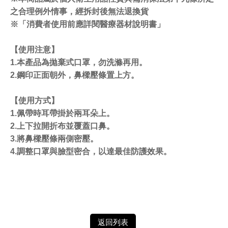
之合理例外情事，經拆封後無法退換貨
※「消費者使用前應詳閱醫療器材說明書」
【使用注意】
1.本產品為拋棄式口罩，勿洗滌再用。
2.鋼印正面朝外，鼻樑壓條置上方。
【使用方式】
1.佩帶時耳帶掛於兩耳朵上。
2.上下拉開折布並覆蓋口鼻。
3.將鼻樑壓條兩側密壓。
4.調整口罩與臉型密合，以達最佳防護效果。
返回列表