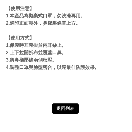
【使用注意】
1.本產品為拋棄式口罩，勿洗滌再用。
2.鋼印正面朝外，鼻樑壓條置上方。
【使用方式】
1.佩帶時耳帶掛於兩耳朵上。
2.上下拉開折布並覆蓋口鼻。
3.將鼻樑壓條兩側密壓。
4.調整口罩與臉型密合，以達最佳防護效果。
返回列表