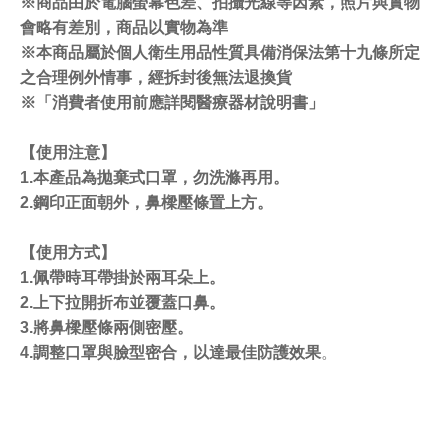
※商品由於電腦螢幕色差、拍攝光線等因素，照片與實物
會略有差別，商品以實物為準
※本商品屬於個人衛生用品性質具備消保法第十九條所定
之合理例外情事，經拆封後無法退換貨
※「消費者使用前應詳閱醫療器材說明書」
【使用注意】
1.本產品為拋棄式口罩，勿洗滌再用。
2.鋼印正面朝外，鼻樑壓條置上方。
【使用方式】
1.佩帶時耳帶掛於兩耳朵上。
2.上下拉開折布並覆蓋口鼻。
3.將鼻樑壓條兩側密壓。
4.調整口罩與臉型密合，以達最佳防護效果
。